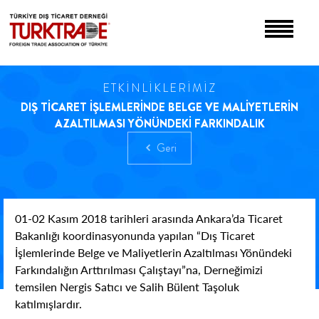
ETKİNLİKLERİMİZ
DIŞ TİCARET İŞLEMLERİNDE BELGE VE MALİYETLERİN
AZALTILMASI YÖNÜNDEKİ FARKINDALIK
Geri
01-02 Kasım 2018 tarihleri arasında Ankara’da Ticaret
Bakanlığı koordinasyonunda yapılan “Dış Ticaret
İşlemlerinde Belge ve Maliyetlerin Azaltılması Yönündeki
Farkındalığın Arttırılması Çalıştayı”na, Derneğimizi
temsilen Nergis Satıcı ve Salih Bülent Taşoluk
katılmışlardır.