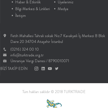
Haber & Etkinlik
Üyelerimiz
Bilgi Merkezi & Linkleri
Medya
İletişim
Fetih Mahallesi Tahralı sokak No:7 Kavakyeli İş Merkezi B Blok
Daire 20 34704 Ataşehir İstanbul
(0216) 324 00 10
info@turktrade.org.tr
Ümraniye Vergi Dairesi / 8790010071
BİZİ TAKİP EDİN
Tüm hakları saklıdır © 2018 TURKTRADE