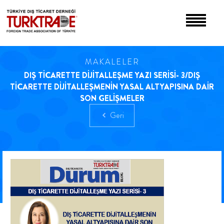
MAKALELER
DIŞ TİCARETTE DİJİTALLEŞME YAZI SERİSİ- 3/DIŞ
TİCARETTE DİJİTALLEŞMENİN YASAL ALTYAPISINA DAİR
SON GELİŞMELER
Geri