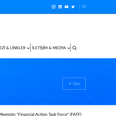
TR
EZİ & LİNKLER
İLETİŞİM & MEDYA
Geri
lkemizin "Financial Action Task Force" (FATF)