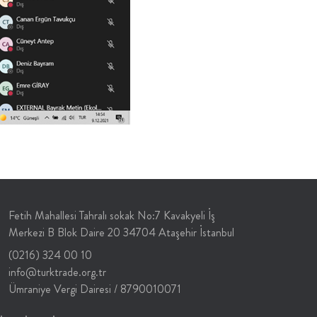
Fetih Mahallesi Tahralı sokak No:7 Kavakyeli İş
Merkezi B Blok Daire 20 34704 Ataşehir İstanbul
(0216) 324 00 10
info@turktrade.org.tr
Ümraniye Vergi Dairesi / 8790010071