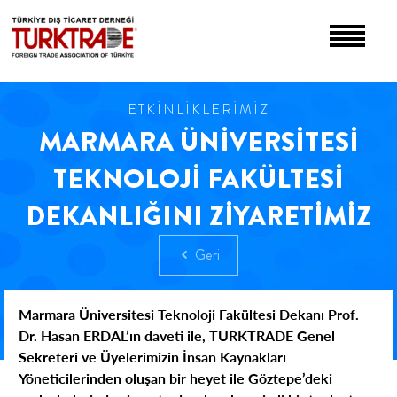
ETKİNLİKLERİMİZ
MARMARA ÜNİVERSİTESİ
TEKNOLOJİ FAKÜLTESİ
DEKANLIĞINI ZİYARETİMİZ
Geri
Marmara Üniversitesi Teknoloji Fakültesi Dekanı Prof.
Dr. Hasan ERDAL’ın daveti ile, TURKTRADE Genel
Sekreteri ve Üyelerimizin İnsan Kaynakları
Yöneticilerinden oluşan bir heyet ile Göztepe’deki