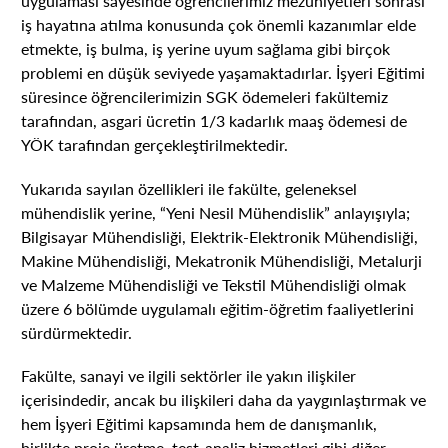
uygulaması sayesinde öğrencilerimiz mezuniyetleri sonrası
iş hayatına atılma konusunda çok önemli kazanımlar elde
etmekte, iş bulma, iş yerine uyum sağlama gibi birçok
problemi en düşük seviyede yaşamaktadırlar. İşyeri Eğitimi
süresince öğrencilerimizin SGK ödemeleri fakültemiz
tarafından, asgari ücretin 1/3 kadarlık maaş ödemesi de
YÖK tarafından gerçekleştirilmektedir.
Yukarıda sayılan özellikleri ile fakülte, geleneksel
mühendislik yerine, “Yeni Nesil Mühendislik” anlayışıyla;
Bilgisayar Mühendisliği, Elektrik-Elektronik Mühendisliği,
Makine Mühendisliği, Mekatronik Mühendisliği, Metalurji
ve Malzeme Mühendisliği ve Tekstil Mühendisliği olmak
üzere 6 bölümde uygulamalı eğitim-öğretim faaliyetlerini
sürdürmektedir.
Fakülte, sanayi ve ilgili sektörler ile yakın ilişkiler
içerisindedir, ancak bu ilişkileri daha da yaygınlaştırmak ve
hem İşyeri Eğitimi kapsamında hem de danışmanlık,
birlikte proje üretme, test-analiz hizmetleri gibi diğer