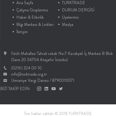
Ana Sayfa
TURKTRADE
Çalışma Gruplarımız
DURUM DERGİSİ
Haber & Etkinlik
Üyelerimiz
Bilgi Merkezi & Linkleri
Medya
İletişim
Fetih Mahallesi Tahralı sokak No:7 Kavakyeli İş Merkezi B Blok
Daire 20 34704 Ataşehir İstanbul
(0216) 324 00 10
info@turktrade.org.tr
Ümraniye Vergi Dairesi / 8790010071
BİZİ TAKİP EDİN
Tüm hakları saklıdır © 2018 TURKTRADE