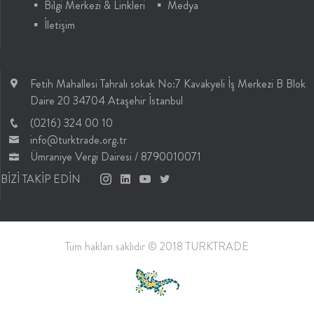
Bilgi Merkezi & Linkleri
Medya
İletişim
Fetih Mahallesi Tahralı sokak No:7 Kavakyeli İş Merkezi B Blok
Daire 20 34704 Ataşehir İstanbul
(0216) 324 00 10
info@turktrade.org.tr
Ümraniye Vergi Dairesi / 8790010071
BİZİ TAKİP EDİN
Tüm hakları saklıdır © 2018 TURKTRADE