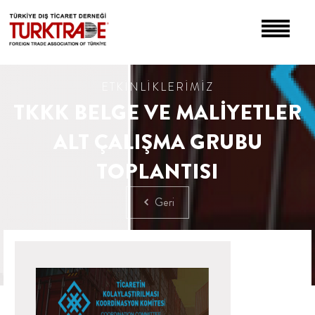
ETKİNLİKLERİMİZ
TKKK BELGE VE MALİYETLER
ALT ÇALIŞMA GRUBU
TOPLANTISI
Geri