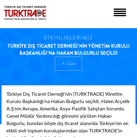
ETKİNLİKLERİMİZ
TÜRKİYE DIŞ TİCARET DERNEĞİ’NİN YÖNETİM KURULU
BAŞKANLIĞI’NA HAKAN BULGURLU SEÇİLDİ
Geri
Türkiye Dış Ticaret Derneği’nin (TURKTRADE) Yönetim
Kurulu Başkanlığı’na Hakan Bulgurlu seçildi. Halen Arçelik
A.Ş’nin Avrupa, Amerika, Asya-Pasifik Satıştan Sorumlu
Genel Müdür Yardımcılığı görevini yürüten Hakan
Bulgurlu, bundan böyle dış ticaret alanında Türkiye’nin en
etkili sivil toplum kuruluşlarından olan TURKTRADE’in