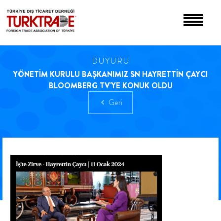
DUYURU
YÖNETİM KURULU BAŞKANIMIZ SN HAYRETTİN ÇAYCI
BLOOMBERG TV'YE KONUK OLDU
Geri