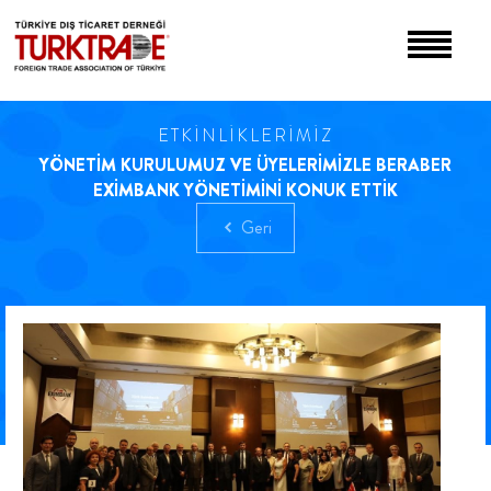
ETKİNLİKLERİMİZ
YÖNETİM KURULUMUZ VE ÜYELERİMİZLE BERABER
EXİMBANK YÖNETİMİNİ KONUK ETTİK
Geri