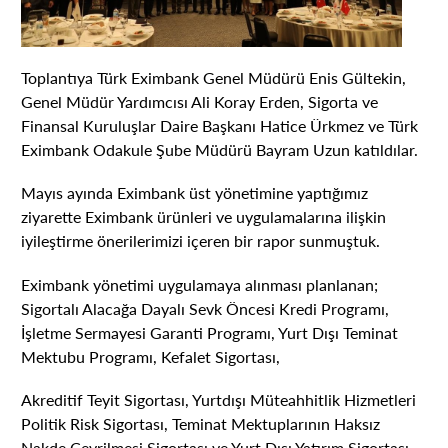
Toplantıya Türk Eximbank Genel Müdürü Enis Gültekin,
Genel Müdür Yardımcısı Ali Koray Erden, Sigorta ve
Finansal Kuruluşlar Daire Başkanı Hatice Ürkmez ve Türk
Eximbank Odakule Şube Müdürü Bayram Uzun katıldılar.
Mayıs ayında Eximbank üst yönetimine yaptığımız
ziyarette Eximbank ürünleri ve uygulamalarına ilişkin
iyileştirme önerilerimizi içeren bir rapor sunmuştuk.
Eximbank yönetimi uygulamaya alınması planlanan;
Sigortalı Alacağa Dayalı Sevk Öncesi Kredi Programı,
İşletme Sermayesi Garanti Programı, Yurt Dışı Teminat
Mektubu Programı, Kefalet Sigortası,
Akreditif Teyit Sigortası, Yurtdışı Müteahhitlik Hizmetleri
Politik Risk Sigortası, Teminat Mektuplarının Haksız
Nakde Çevrilmesi Sigortası ve Yurt Dışı Yatırım Sigortası